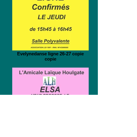
Evelynedanse ligne 26-27 copie
copie