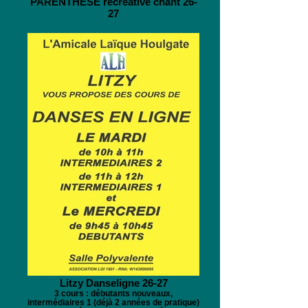
PARENTHESE récréative chant 26-
27
Litzy Danseligne 26-27
3 cours : débutants nouveaux,
intermédiaires 1 (déjà 2 années de pratique)